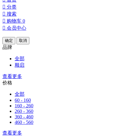

分类

搜索

购物车
0

会员中心
确定
取消
品牌
全部
顺启
查看更多
价格
全部
60 - 160
160 - 260
260 - 360
360 - 460
460 - 560
查看更多