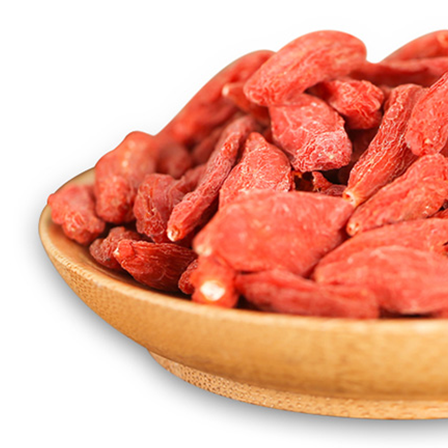
产品净含量：
1000g
产品分装日期：
3天内
产品保质期：
366天
产品执行标准：
GB/T 18672
产品原料配料：
宁夏中宁优质枸杞子
产品标准粒度：
250