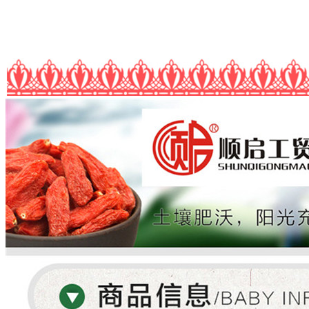
0克
产品储存条件：
置密封、阴凉、通风、干燥无异味或冰箱冷藏室保存。
原料原产地：
包装规格
宁夏中宁核心产区舟塔乡
1000g
许可证号：
包装方式
SC11464010000035
散装
经营者地址：
数量
宁夏银川市德胜工业区虹桥北街B-16号
-
+
经营者电话：
09515054406
适用对象：