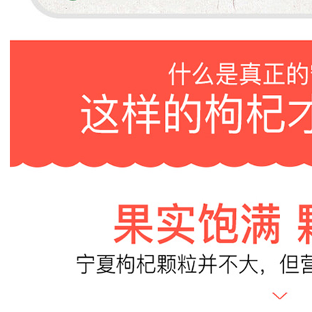
正常人群
产品宜食人群：
体质虚弱、免疫力低、抵抗力差的人更适合吃枸杞。
温馨提示：
低血糖、正在感冒发烧、体内有炎症、腹泻的人群不适
合食用枸杞。
产品食用方法：
直接食用、泡水、泡酒、沏茶、熬粥、蒸饭、烹制肉
食、做菜、煲汤、调色、提味
食品添加剂：
无
产品等级：
枸杞王