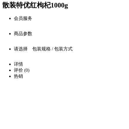
散装特优红枸杞1000g
会员服务
商品参数
会员享受服务
请选择 包装规格 / 包装方式
QQ注册用户：￥
77.0
商品详细参数
价
购买此商品可使用：0积分
详情
商品名称：
格：
评价
(0)
确定
0
库
散装特优红枸杞1000g
热销
存：
载入
商品编号：
中···
已售
my1103
出：
上架时间：
0
2019-12-04
商品重量：